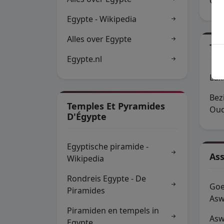
Cor
Egypte - Wikipedia
Alles over Egypte
Te
Egypte.nl
Lux
Bez
Temples Et Pyramides
Oud
D'Égypte
Egyptische piramide -
As
Wikipedia
Rondreis Egypte - De
Goe
Piramides
As
Piramiden en tempels in
Asw
Egypte