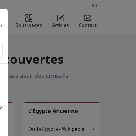
me
Sous-pages
Articles
Contact
ns
découvertes
istiques avec des conseils
s
L'Égypte Ancienne
Oude Egypte - Wikipedia