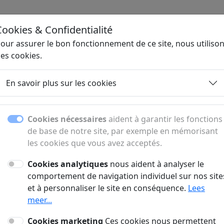
Cookies & Confidentialité
Ho
our assurer le bon fonctionnement de ce site, nous utiliso
es cookies.
En savoir plus sur les cookies
 Égypte : conseils et 
Cookies nécessaires
aident à garantir les fonctions
acances, sa culture, ses hôtels et ses sites tour
de base de notre site, par exemple en mémorisant
utiles.
les cookies que vous avez acceptés.
Cookies analytiques
nous aident à analyser le
comportement de navigation individuel sur nos site
cances En Égypte
Actualités Égypte
et à personnaliser le site en conséquence.
Lees
meer...
antie Egypte -
President Sisi roept
Cookies marketing
Ces cookies nous permettent