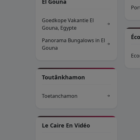
El Gouna
Por
Goedkope Vakantie El
Gouna, Egypte
Éc
Panorama Bungalows in El
Gouna
Eco
Toutânkhamon
Toetanchamon
Le Caire En Vidéo