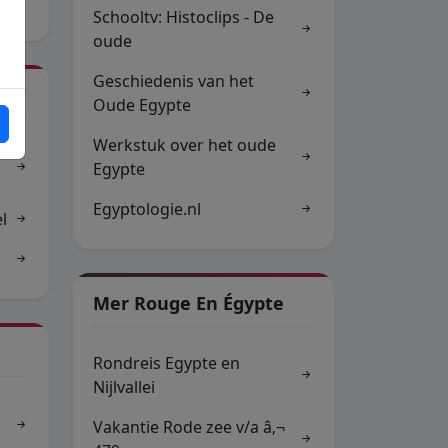
Schooltv: Histoclips - De
oude
Geschiedenis van het
Oude Egypte
Werkstuk over het oude
Egypte
Egyptologie.nl
l
Mer Rouge En Égypte
Rondreis Egypte en
Nijlvallei
Vakantie Rode zee v/a â‚¬