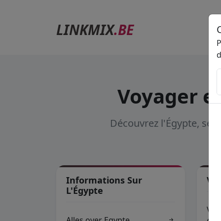
LINKMIX
.BE
P
d
Voyager en
Découvrez l'Égypte, ses v
Informations Sur
Va
L'Égypte
Vak
Alles over Egypte